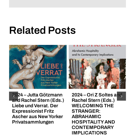
Z.
Soltes
(Eds.)
in
Related Posts
Leben
ist
Glühn.
Der
Expressionist
Fritz
Ascher/To
Live
2024 – Jutta Götzmann
2024 – Ori Z Soltes and
2
is
and Rachel Stern (Eds.)
Rachel Stern (Eds.)
I
to
Liebe und Verrat. Der
WELCOMING THE
C
Blaze
Expressionist Fritz
STRANGER:
T
Ascher aus New Yorker
ABRAHAMIC
C
with
Privatsammlungen
HOSPITALITY AND
R
Passion.
CONTEMPORARY
C
IMPLICATIONS
The