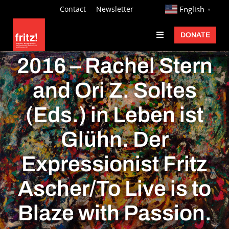
Skip
http://
Contact
Newsletter
English
▼
to
DONATE
Toggle
content
Navigation
Fritz Ascher
2016 – Rachel Stern
Events
and Ori Z. Soltes
Programs
(Eds.) in Leben ist
Exhibitions
Glühn. Der
Learn
Expressionist Fritz
About
Ascher/To Live is to
Donate
Blaze with Passion.