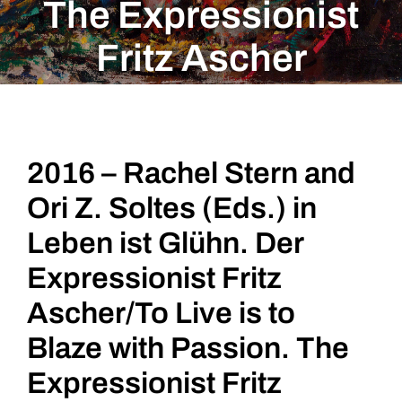
The Expressionist
Fritz Ascher
View
2016 – Rachel Stern and
Larger
Image
Ori Z. Soltes (Eds.) in
Leben ist Glühn. Der
Expressionist Fritz
Ascher/To Live is to
Blaze with Passion. The
Expressionist Fritz