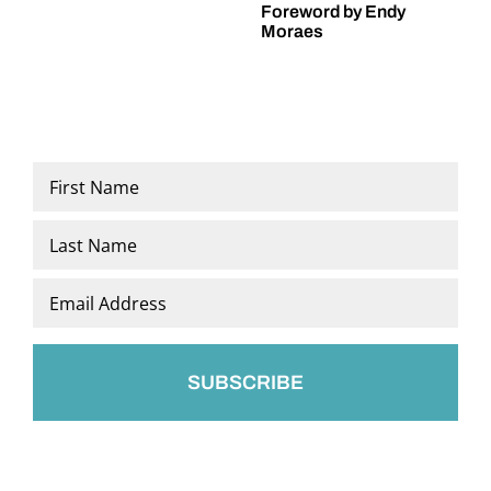
Foreword by Endy
Expressionist
Moraes
Fritz
Ascher
Name
*
First
Last
Email
*