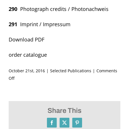
290
Photograph credits / Photonachweis
291
Imprint / Impressum
Download PDF
order catalogue
October 21st, 2016
|
Selected Publications
|
Comments
on
Off
2016
–
Rachel
Stern
Share This
and
Ori
Facebook
X
Pinterest