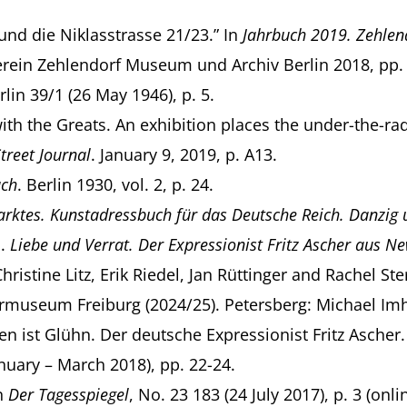
und die Niklasstrasse 21/23.” In
Jahrbuch 2019. Zehlen
erein Zehlendorf Museum und Archiv Berlin 2018, pp. 
rlin 39/1 (26 May 1946), p. 5.
th the Greats. An exhibition places the under-the-rad
treet Journal
. January 9, 2019, p. A13.
uch
. Berlin 1930, vol. 2, p. 24.
ktes. Kunstadressbuch für das Deutsche Reich. Danzig 
s.
Liebe und Verrat. Der Expressionist Fritz Ascher aus
ristine Litz, Erik Riedel, Jan Rüttinger and Rachel St
useum Freiburg (2024/25). Petersberg: Michael Imh
en ist Glühn. Der deutsche Expressionist Fritz Ascher
nuary – March 2018), pp. 22-24.
In
Der Tagesspiegel
, No. 23 183 (24 July 2017), p. 3 (onli