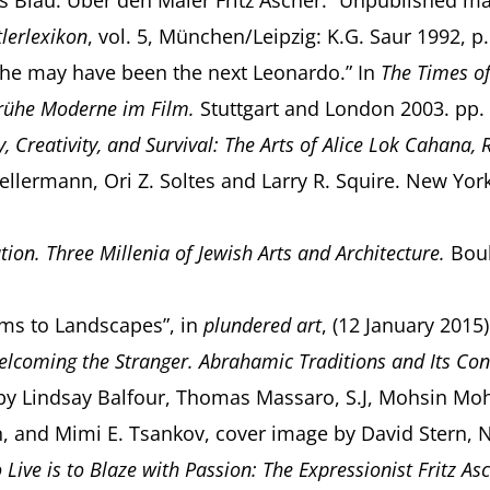
fes Blau. Über den Maler Fritz Ascher.” Unpublished m
lerlexikon
, vol. 5, München/Leipzig: K.G. Saur 1992, p.
is, he may have been the next Leonardo.” In
The Times of
rühe Moderne im Film.
Stuttgart and London 2003. pp. 
 Creativity, and Survival:
The Arts of Alice Lok Cahana,
llermann, Ori Z. Soltes and Larry R. Squire. New York
ion. Three Millenia of Jewish Arts and Architecture.
Boul
lems to Landscapes”, in
plundered art
, (12 January 2015)
lcoming the Stranger. Abrahamic Traditions and Its Co
y Lindsay Balfour, Thomas Massaro, S.J, Mohsin Mohi 
rn, and Mimi E. Tsankov, cover image by David Stern,
 Live is to Blaze with Passion: The Expressionist Fritz As