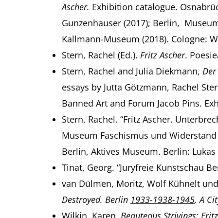
Ascher.
Exhibition catalogue. Osnabr
Gunzenhauser (2017); Berlin, Museum
Kallmann-Museum (2018). Cologne: W
Stern, Rachel (Ed.).
Fritz Ascher
. Poesi
Stern, Rachel and Julia Diekmann,
Der
essays by Jutta Götzmann, Rachel Stern
Banned Art and Forum Jacob Pins. Exhi
Stern, Rachel. “Fritz Ascher. Unterbre
Museum Faschismus und Widerstand in 
Berlin, Aktives Museum. Berlin: Lukas 
Tinat, Georg. “Juryfreie Kunstschau Be
van Dülmen, Moritz, Wolf Kühnelt und
Destroyed. Berlin
1933-1938-1945
. A C
Wilkin, Karen.
Beauteous Strivings: Frit