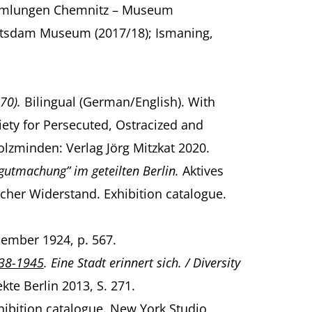
ammlungen Chemnitz – Museum
otsdam Museum (2017/18); Ismaning,
970).
Bilingual (German/English). With
iety for Persecuted, Ostracized and
olzminden: Verlag Jörg Mitzkat 2020.
gutmachung” im geteilten Berlin.
Aktives
her Widerstand. Exhibition catalogue.
cember 1924, p. 567.
38-1945
. Eine Stadt erinnert sich. / Diversity
kte Berlin 2013, S. 271.
hibition catalogue. New York Studio