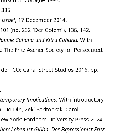
anuscript. Cologne 1993.
 385.
 Israel
, 17 December 2014.
101 (no. 232 “Der Golem”), 136, 142.
 Ronnie Cahana and Kitra Cahana.
With
: The Fritz Ascher Society for Persecuted,
der, CO: Canal Street Studios 2016. pp.
.
ntemporary Implications
, With introductory
Ud Din, Zeki Saritoprak, Carol
 New York: Fordham University Press 2024.
cher/ Leben ist Glühn: Der Expressionist Fritz