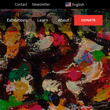
http://
Contact
Newsletter
English
▼
Exhibitions
Learn
About
DONATE