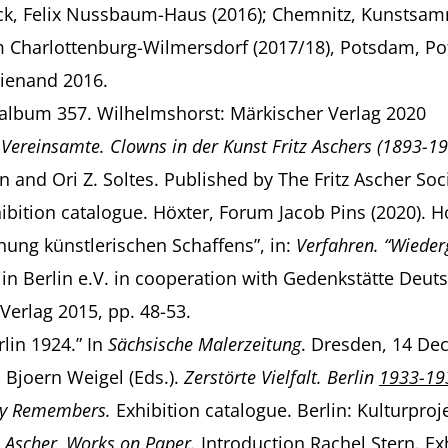
ück, Felix Nussbaum-Haus (2016); Chemnitz, Kunsts
 Charlottenburg-Wilmersdorf (2017/18), Potsdam, P
ienand 2016.
ealbum 357. Wilhelmshorst: Märkischer Verlag 2020
 Vereinsamte. Clowns in der Kunst Fritz Aschers (1893-1
 and Ori Z. Soltes. Published by The Fritz Ascher Soc
bition catalogue. Höxter, Forum Jacob Pins (2020). H
chung künstlerischen Schaffens”, in:
Verfahren. “Wieder
Berlin e.V. in cooperation with Gedenkstätte Deutsc
Verlag 2015, pp. 48-53.
rlin 1924.” In
Sächsische Malerzeitung
. Dresden, 14 De
 Bjoern Weigel (Eds.).
Zerstörte Vielfalt. Berlin
1933-19
ity Remembers.
Exhibition catalogue. Berlin: Kulturproje
z Ascher, Works on Paper.
Introduction Rachel Stern. Ex