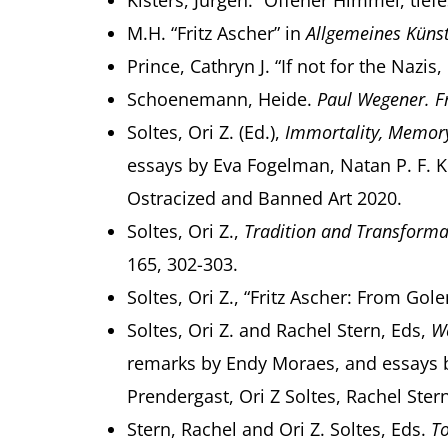
Kisters, Jürgen. “Offener Himmel, tie
M.H. “Fritz Ascher” in
Allgemeines Künst
Prince, Cathryn J. “If not for the Naz
Schoenemann, Heide.
Paul Wegener. F
Soltes, Ori Z. (Ed.),
Immortality, Memory,
essays by Eva Fogelman, Natan P. F. Ke
Ostracized and Banned Art 2020.
Soltes, Ori Z.,
Tradition and Transformat
165, 302-303.
Soltes, Ori Z., “Fritz Ascher: From Go
Soltes, Ori Z. and Rachel Stern, Eds,
We
remarks by Endy Moraes, and essays b
Prendergast, Ori Z Soltes, Rachel Ste
Stern, Rachel and Ori Z. Soltes, Eds.
To