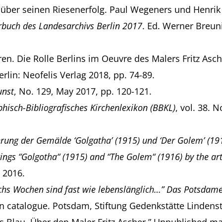
 über seinen Riesenerfolg. Paul Wegeners und Henrik 
rbuch des Landesarchivs Berlin 2017
. Ed. Werner Breun
ren. Die Rolle Berlins im Oeuvre des Malers Fritz Asch
lin: Neofelis Verlag 2018, pp. 74-89.
unst
, No. 129, May 2017, pp. 120-121.
hisch-Bibliografisches Kirchenlexikon (BBKL)
, vol. 38.
erung der Gemälde ‘Golgatha’ (1915) und ‘Der Golem’ (191
tings “Golgotha“ (1915) and “The Golem“ (1916) by the art
 2016.
chs Wochen sind fast wie lebenslänglich…” Das Potsdame
n catalogue. Potsdam, Stiftung Gedenkstätte Lindenst