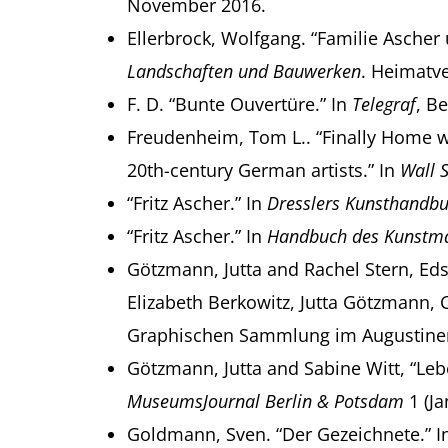
November 2016.
Ellerbrock, Wolfgang. “Familie Ascher 
Landschaften und Bauwerken
. Heimatv
F. D. “Bunte Ouvertüre.” In
Telegraf
, Be
Freudenheim, Tom L.. “Finally Home wi
20th-century German artists.” In
Wall S
“Fritz Ascher.” In
Dresslers Kunsthandb
“Fritz Ascher.” In
Handbuch des Kunstmar
Götzmann, Jutta and Rachel Stern, Ed
Elizabeth Berkowitz, Jutta Götzmann, Ch
Graphischen Sammlung im Augustinerm
Götzmann, Jutta and Sabine Witt, “Leb
MuseumsJournal Berlin & Potsdam
1 (Ja
Goldmann, Sven. “Der Gezeichnete.” 