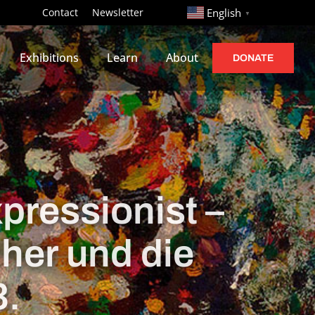
http://
Contact
Newsletter
English
▼
Exhibitions
Learn
About
DONATE
pressionist –
cher und die
3.