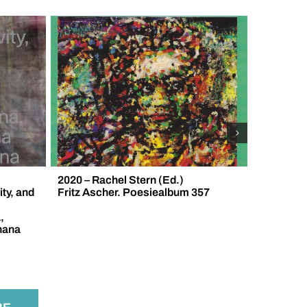
2020 – Ra
Diekmann
Der Verei
Fritz Asc
2020 – Rachel Stern (Ed.)
ty, and
Fritz Ascher. Poesiealbum 357
,
hana