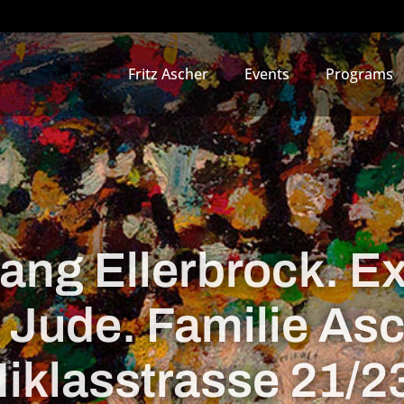
Fritz Ascher
Events
Programs
ang Ellerbrock. Ex
s Jude. Familie As
iklasstrasse 21/2