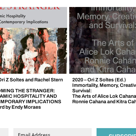
und
die
Niklasstrasse
21/23.
Ori Z Soltes and Rachel Stern
2020 – Ori Z Soltes (Ed.)
Immortality, Memory, Creativi
MING THE STRANGER:
Survival:
AMIC HOSPITALITY AND
The Arts of Alice Lok Cahana
MPORARY IMPLICATIONS
Ronnie Cahana and Kitra Ca
rd by Endy Moraes
Email