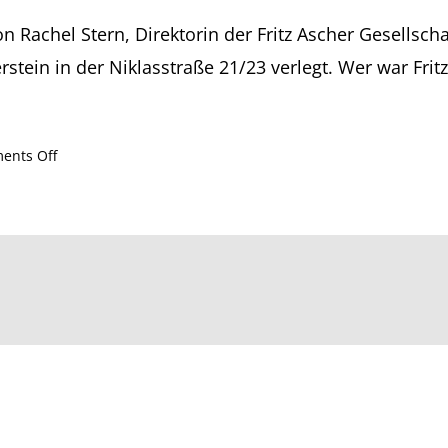
n Rachel Stern, Direktorin der Fritz Ascher Gesellsch
erstein in der Niklasstraße 21/23 verlegt. Wer war Fri
on
ents Off
2018
–
Wolfgang
Ellerbrock.
Expressionist
–
verfolgt
als
Jude.
Familie
Ascher