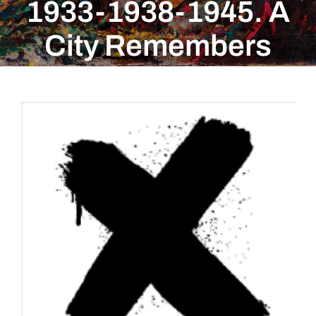
1933-1938-1945. A
City Remembers
View
Larger
Image