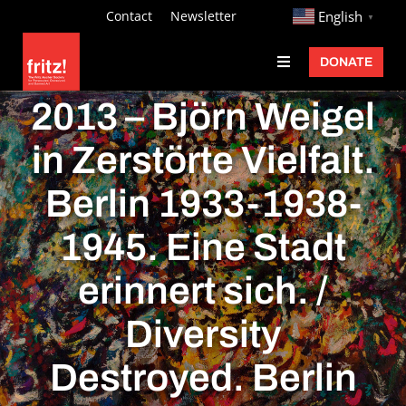
Skip
http://
Contact
Newsletter
English
▼
to
DONATE
Toggle
content
Navigation
Fritz Ascher
2013 – Björn Weigel
Events
in Zerstörte Vielfalt.
Programs
Berlin 1933-1938-
Exhibitions
1945. Eine Stadt
Learn
erinnert sich. /
About
Diversity
Donate
Destroyed. Berlin