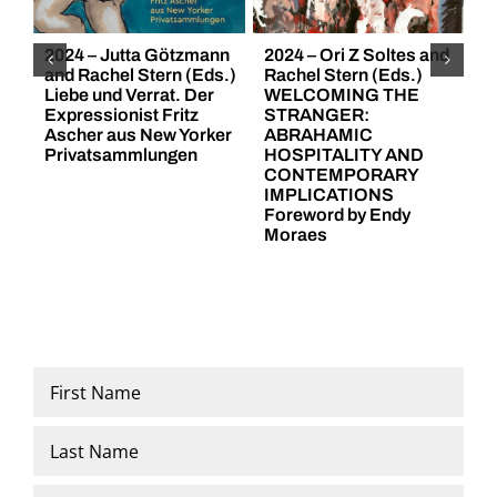
Destroyed.
2024 – Jutta Götzmann
2024 – Ori Z Soltes and
2
Berlin
and Rachel Stern (Eds.)
Rachel Stern (Eds.)
I
1933-
Liebe und Verrat. Der
WELCOMING THE
C
1938-
Expressionist Fritz
STRANGER:
T
Ascher aus New Yorker
ABRAHAMIC
C
1945. A
Privatsammlungen
HOSPITALITY AND
R
City
CONTEMPORARY
C
IMPLICATIONS
Remembers
Foreword by Endy
Moraes
Name
*
First
Last