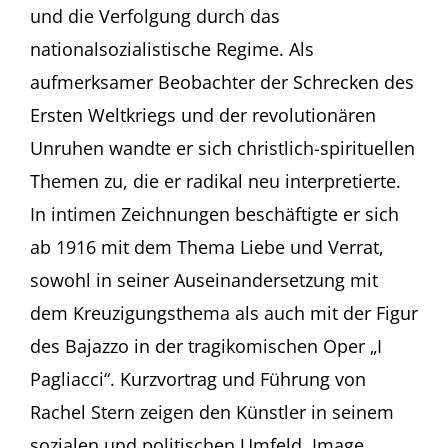
–
und die Verfolgung durch das
eine
nationalsozialistische Regime. Als
Spurensuche
Kurzvortrag
aufmerksamer Beobachter der Schrecken des
und
Ersten Weltkriegs und der revolutionären
Führung
von
Unruhen wandte er sich christlich-spirituellen
Rachel
Stern,
Themen zu, die er radikal neu interpretierte.
New
In intimen Zeichnungen beschäftigte er sich
York
Augustinermuseum,
ab 1916 mit dem Thema Liebe und Verrat,
Haus
sowohl in seiner Auseinandersetzung mit
der
Graphischen
dem Kreuzigungsthema als auch mit der Figur
Sammlung,
des Bajazzo in der tragikomischen Oper „I
Freiburg
Pagliacci“. Kurzvortrag und Führung von
Rachel Stern zeigen den Künstler in seinem
sozialen und politischen Umfeld. Image