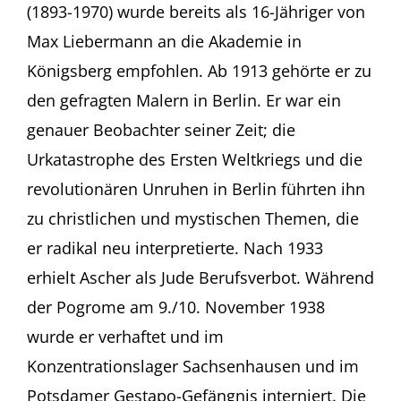
(1893-1970) wurde bereits als 16-Jähriger von
Fritz
Ascher
Max Liebermann an die Akademie in
Kurator
Königsberg empfohlen. Ab 1913 gehörte er zu
Erik
Riedel
den gefragten Malern in Berlin. Er war ein
im
genauer Beobachter seiner Zeit; die
Gespräch
mit
Urkatastrophe des Ersten Weltkriegs und die
Rachel
Stern
revolutionären Unruhen in Berlin führten ihn
Jüdisches
zu christlichen und mystischen Themen, die
Museum
Frankfurt
er radikal neu interpretierte. Nach 1933
(Germany)
erhielt Ascher als Jude Berufsverbot. Während
der Pogrome am 9./10. November 1938
wurde er verhaftet und im
Konzentrationslager Sachsenhausen und im
Potsdamer Gestapo-Gefängnis interniert. Die