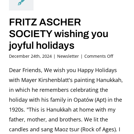
FRITZ ASCHER
SOCIETY wishing you
joyful holidays
on
December 24th, 2024
|
Newsletter
|
Comments Off
FRITZ
ASCHER
Dear Friends, We wish you Happy Holidays
SOCIETY
with Mayer Kirshenblatt's painting Hanukkah,
wishing
you
in which he remembers celebrating the
joyful
holiday with his family in Opatów (Apt) in the
holidays
1920s. "This is Hanukkah at home with my
father, mother, and brothers. We lit the
candles and sang Maoz tsur (Rock of Ages). I