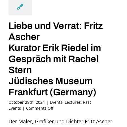
Liebe und Verrat: Fritz
Ascher
Kurator Erik Riedel im
Gespräch mit Rachel
Stern
Jüdisches Museum
Frankfurt (Germany)
October 28th, 2024
|
Events
,
Lectures
,
Past
on
Events
|
Comments Off
Liebe
und
Der Maler, Grafiker und Dichter Fritz Ascher
Verrat: