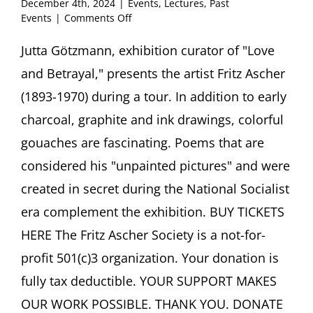
December 4th, 2024
|
Events
,
Lectures
,
Past
on
Events
|
Comments Off
Love,
Betrayal
Jutta Götzmann, exhibition curator of "Love
and
and Betrayal," presents the artist Fritz Ascher
Ascher’s
Unpainted
(1893-1970) during a tour. In addition to early
Pictures
charcoal, graphite and ink drawings, colorful
Tour
by
gouaches are fascinating. Poems that are
Exhibition
considered his "unpainted pictures" and were
Curator
Jutta
created in secret during the National Socialist
Götzmann
Haus
era complement the exhibition. BUY TICKETS
der
HERE The Fritz Ascher Society is a not-for-
Graphischen
Sammlung,
profit 501(c)3 organization. Your donation is
Freiburg
fully tax deductible. YOUR SUPPORT MAKES
(Germany)
OUR WORK POSSIBLE. THANK YOU. DONATE