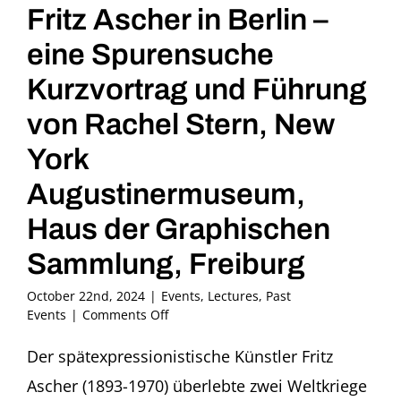
Fritz Ascher in Berlin –
eine Spurensuche
Kurzvortrag und Führung
von Rachel Stern, New
York
Augustinermuseum,
Haus der Graphischen
Sammlung, Freiburg
October 22nd, 2024
|
Events
,
Lectures
,
Past
on
Events
|
Comments Off
Fritz
Ascher
Der spätexpressionistische Künstler Fritz
in
Ascher (1893-1970) überlebte zwei Weltkriege
Berlin