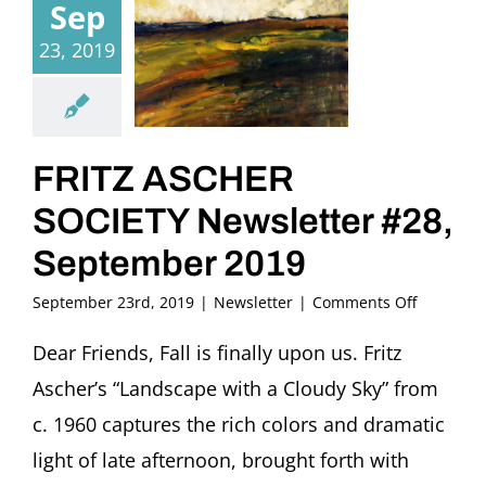
Sep
23, 2019
FRITZ ASCHER
SOCIETY Newsletter #28,
September 2019
on
September 23rd, 2019
|
Newsletter
|
Comments Off
FRITZ
ASCHER
Dear Friends, Fall is finally upon us. Fritz
SOCIETY
Ascher’s “Landscape with a Cloudy Sky” from
Newslett
#28,
c. 1960 captures the rich colors and dramatic
Septemb
light of late afternoon, brought forth with
2019