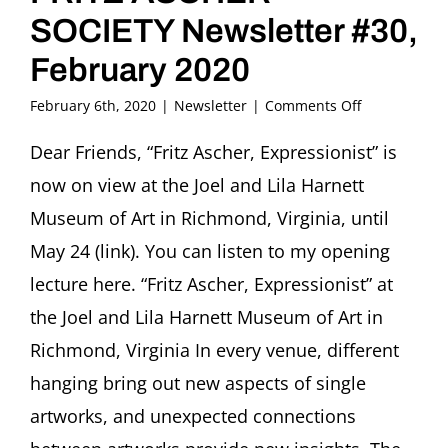
SOCIETY Newsletter #30,
February 2020
on
February 6th, 2020
|
Newsletter
|
Comments Off
FRITZ
ASCHER
Dear Friends, “Fritz Ascher, Expressionist” is
SOCIETY
now on view at the Joel and Lila Harnett
Newsletter
#30,
Museum of Art in Richmond, Virginia, until
February
May 24 (link). You can listen to my opening
2020
lecture here. “Fritz Ascher, Expressionist” at
the Joel and Lila Harnett Museum of Art in
Richmond, Virginia In every venue, different
hanging bring out new aspects of single
artworks, and unexpected connections