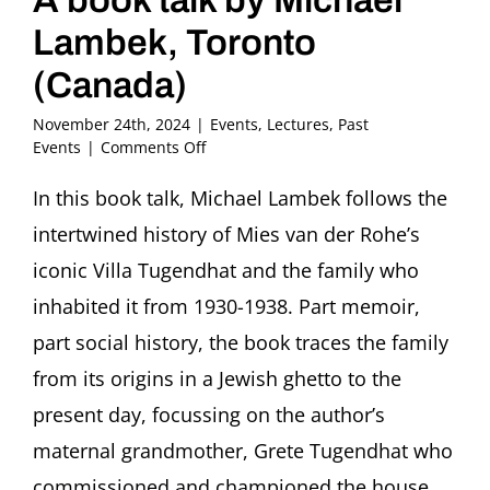
Lambek, Toronto
(Canada)
November 24th, 2024
|
Events
,
Lectures
,
Past
on
Events
|
Comments Off
Behind
the
In this book talk, Michael Lambek follows the
Glass:
intertwined history of Mies van der Rohe’s
The
Villa
iconic Villa Tugendhat and the family who
Tugendhat
inhabited it from 1930-1938. Part memoir,
and
Its
part social history, the book traces the family
Family
from its origins in a Jewish ghetto to the
A
book
present day, focussing on the author’s
talk
by
maternal grandmother, Grete Tugendhat who
Michael
commissioned and championed the house,