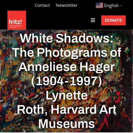
Skip
http://
Contact
Newsletter
English
▼
to
DONATE
Toggle
content
Navigation
Fritz Ascher
White Shadows:
Events
The Photograms of
Programs
Anneliese Hager
Exhibitions
(1904-1997)
Learn
Lynette
About
Roth, Harvard Art
Donate
Museums