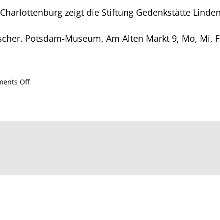
harlottenburg zeigt die Stiftung Gedenkstätte Linde
Ascher. Potsdam-Museum, Am Alten Markt 9, Mo, Mi, F
on
ents Off
2017,
December
7
–
Mathias
Richter
in
Märkische
Allgemeine,
p.