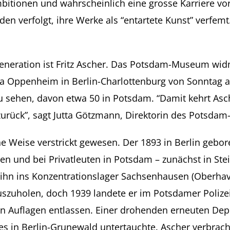
mbitionen und wahrscheinlich eine grosse Karriere vo
rden verfolgt, ihre Werke als “entartete Kunst” verfem
Generation ist Fritz Ascher. Das Potsdam-Museum wid
lla Oppenheim in Berlin-Charlottenburg von Sonntag 
u sehen, davon etwa 50 in Potsdam. “Damit kehrt Asc
zurück”, sagt Jutta Götzmann, Direktorin des Potsda
he Weise verstrickt gewesen. Der 1893 in Berlin gebor
en und bei Privatleuten in Potsdam – zunächst in Ste
 ihn ins Konzentrationslager Sachsenhausen (Oberha
uszuholen, doch 1939 landete er im Potsdamer Polize
n Auflagen entlassen. Einer drohenden erneuten Depo
 in Berlin-Grunewald untertauchte. Ascher verbracht