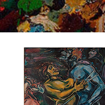
View
Larger
Image