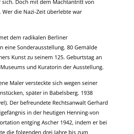
r sich. Doch mit dem Machtantritt von
t. Wer die Nazi-Zeit überlebte war
met dem radikalen Berliner
an eine Sonderausstellung. 80 Gemälde
hers Kunst zu seinem 125. Geburtstag an
m-Museums und Kuratorin der Ausstellung.
ene Maler versteckte sich wegen seiner
instücken, später in Babelsberg. 1938
vel). Der befreundete Rechtsanwalt Gerhard
igefängnis in der heutigen Henning-von
rtation entging Ascher 1942, indem er bei
e die folgenden drei Jahre bis zum