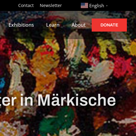
http://
Contact
Newsletter
English
▼
Exhibitions
Learn
About
DONATE
er in Märkische