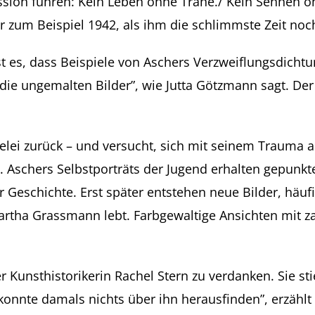
ression führen: Kein Leben ohne Träne./ Kein Sehnen
 er zum Beispiel 1942, als ihm die schlimmste Zeit no
st es, dass Beispiele von Aschers Verzweiflungsdic
ie ungemalten Bilder”, wie Jutta Götzmann sagt. Der 
felei zurück – und versucht, sich mit seinem Trauma
. Aschers Selbstporträts der Jugend erhalten gepunkt
er Geschichte. Erst später entstehen neue Bilder, häu
rtha Grassmann lebt. Farbgewaltige Ansichten mit za
der Kunsthistorikerin Rachel Stern zu verdanken. Sie s
 konnte damals nichts über ihn herausfinden”, erzählt