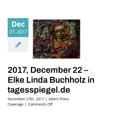
Dec
27, 2017
2017, December 22 –
Elke Linda Buchholz in
tagesspiegel.de
December 27th, 2017
|
Select Press
on
Coverage
|
Comments Off
2017,