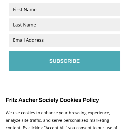
Name
*
First
Last
Email
*
Fritz Ascher Society Cookies Policy
We use cookies to enhance your browsing experience,
analyze site traffic, and serve personalized marketing
content. By clicking “Accept All,” you consent to our use of