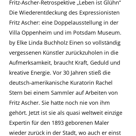
December
Fritz-Ascher-Retrospektive „Leben ist Glühn“
22
Die Wiederentdeckung des Expressionisten
–
Elke
Fritz Ascher: eine Doppelausstellung in der
Linda
Villa Oppenheim und im Potsdam Museum.
Buchholz
in
by Elke Linda Buchholz Einen so vollständig
tagesspiegel.de
vergessenen Künstler zurückzuholen in die
Aufmerksamkeit, braucht Kraft, Geduld und
kreative Energie. Vor 30 Jahren stieß die
deutsch-amerikanische Kuratorin Rachel
Stern bei einem Sammler auf Arbeiten von
Fritz Ascher. Sie hatte noch nie von ihm
gehört. Jetzt ist sie als quasi weltweit einzige
Expertin für den 1893 geborenen Maler
wieder zurück in der Stadt, wo auch er einst