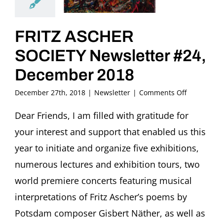
FRITZ ASCHER
SOCIETY Newsletter #24,
December 2018
on
December 27th, 2018
|
Newsletter
|
Comments Off
FRITZ
ASCHER
Dear Friends, I am filled with gratitude for
SOCIETY
your interest and support that enabled us this
Newslette
#24,
year to initiate and organize five exhibitions,
December
numerous lectures and exhibition tours, two
2018
world premiere concerts featuring musical
interpretations of Fritz Ascher’s poems by
Potsdam composer Gisbert Näther, as well as