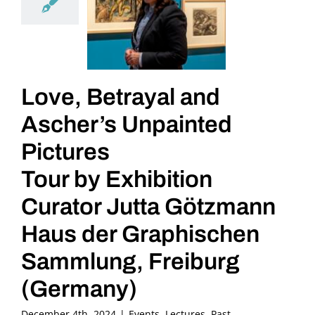
Love, Betrayal and
Ascher’s Unpainted
Pictures
Tour by Exhibition
Curator Jutta Götzmann
Haus der Graphischen
Sammlung, Freiburg
(Germany)
December 4th, 2024
|
Events
,
Lectures
,
Past