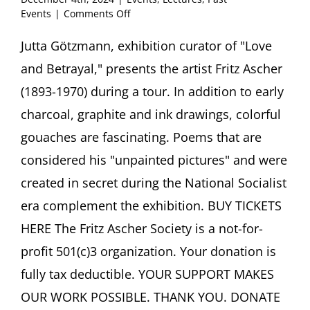
on
Events
|
Comments Off
Love,
Betrayal
Jutta Götzmann, exhibition curator of "Love
and
and Betrayal," presents the artist Fritz Ascher
Ascher’s
Unpainted
(1893-1970) during a tour. In addition to early
Pictures
charcoal, graphite and ink drawings, colorful
Tour
by
gouaches are fascinating. Poems that are
Exhibition
considered his "unpainted pictures" and were
Curator
Jutta
created in secret during the National Socialist
Götzmann
Haus
era complement the exhibition. BUY TICKETS
der
HERE The Fritz Ascher Society is a not-for-
Graphischen
Sammlung,
profit 501(c)3 organization. Your donation is
Freiburg
fully tax deductible. YOUR SUPPORT MAKES
(Germany)
OUR WORK POSSIBLE. THANK YOU. DONATE