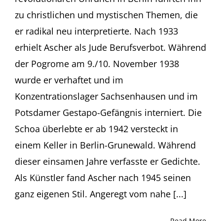
Jüdisches
zu christlichen und mystischen Themen, die
Museum
Frankfurt
er radikal neu interpretierte. Nach 1933
(Germany)
erhielt Ascher als Jude Berufsverbot. Während
der Pogrome am 9./10. November 1938
wurde er verhaftet und im
Konzentrationslager Sachsenhausen und im
Potsdamer Gestapo-Gefängnis interniert. Die
Schoa überlebte er ab 1942 versteckt in
einem Keller in Berlin-Grunewald. Während
dieser einsamen Jahre verfasste er Gedichte.
Als Künstler fand Ascher nach 1945 seinen
ganz eigenen Stil. Angeregt vom nahe [...]
Read More