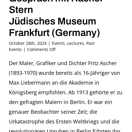
Stern
Jüdisches Museum
Frankfurt (Germany)
October 28th, 2024
|
Events
,
Lectures
,
Past
on
Events
|
Comments Off
Liebe
und
Der Maler, Grafiker und Dichter Fritz Ascher
Verrat:
(1893-1970) wurde bereits als 16-Jähriger von
Fritz
Ascher
Max Liebermann an die Akademie in
Kurator
Königsberg empfohlen. Ab 1913 gehörte er zu
Erik
Riedel
den gefragten Malern in Berlin. Er war ein
im
genauer Beobachter seiner Zeit; die
Gespräch
mit
Urkatastrophe des Ersten Weltkriegs und die
Rachel
Stern
revolutionären Unruhen in Berlin führten ihn