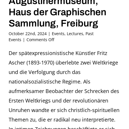
Augustinermuseum,
Haus der Graphischen
Sammlung, Freiburg
October 22nd, 2024
|
Events
,
Lectures
,
Past
on
Events
|
Comments Off
Fritz
Ascher
Der spätexpressionistische Künstler Fritz
in
Ascher (1893-1970) überlebte zwei Weltkriege
Berlin
–
und die Verfolgung durch das
eine
nationalsozialistische Regime. Als
Spurensuche
Kurzvortrag
aufmerksamer Beobachter der Schrecken des
und
Ersten Weltkriegs und der revolutionären
Führung
von
Unruhen wandte er sich christlich-spirituellen
Rachel
Stern,
Themen zu, die er radikal neu interpretierte.
New
In intimen Zeichnungen beschäftigte er sich