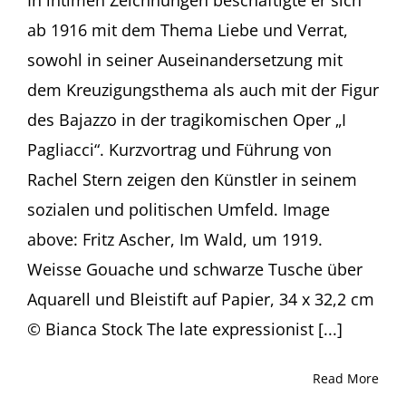
York
Augustinermuseum,
ab 1916 mit dem Thema Liebe und Verrat,
Haus
sowohl in seiner Auseinandersetzung mit
der
Graphischen
dem Kreuzigungsthema als auch mit der Figur
Sammlung,
des Bajazzo in der tragikomischen Oper „I
Freiburg
Pagliacci“. Kurzvortrag und Führung von
Rachel Stern zeigen den Künstler in seinem
sozialen und politischen Umfeld. Image
above: Fritz Ascher, Im Wald, um 1919.
Weisse Gouache und schwarze Tusche über
Aquarell und Bleistift auf Papier, 34 x 32,2 cm
© Bianca Stock The late expressionist [...]
Read More